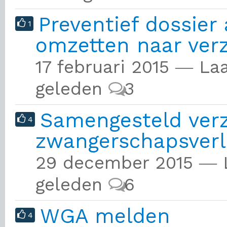
Preventief dossier
1
omzetten naar ver
17 februari 2015 ― La
geleden
3
Samengesteld ver
4
zwangerschapsverl
29 december 2015 ― L
geleden
6
WGA melden
4