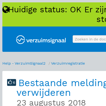
Huidige status: OK Er z
st
Help - VerzuimSignaal2
/
Verzuimregistratie
Bestaande melding
6
verwijderen
23 augustus 2018