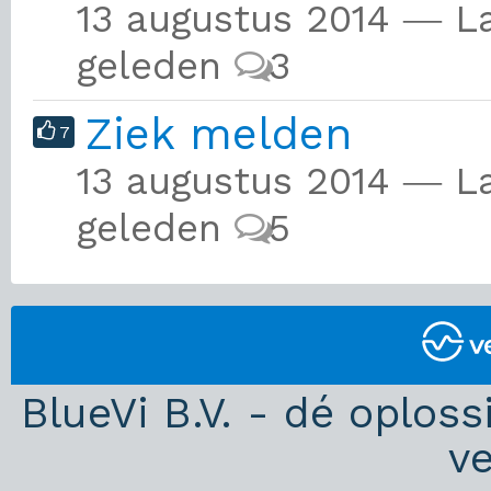
13 augustus 2014 ― L
geleden
3
Ziek melden
7
13 augustus 2014 ― La
geleden
5
BlueVi B.V. - dé oplos
v