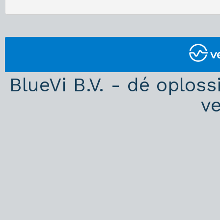
BlueVi B.V. - dé oplos
v