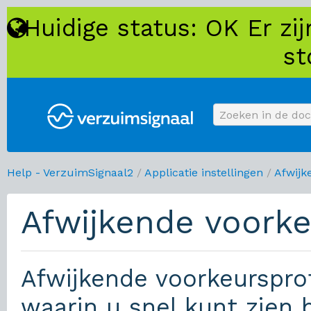
Huidige status: OK Er z
st
Help - VerzuimSignaal2
/
Applicatie instellingen
/
Afwijk
Afwijkende voorke
Afwijkende voorkeursprot
waarin u snel kunt zien 